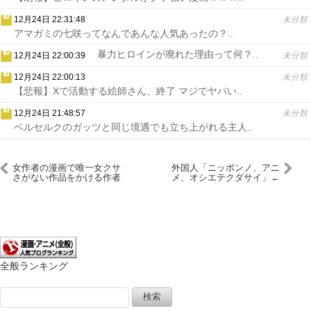
12月24日 22:31:48
未分類
アマガミの七咲ってなんであんな人気あったの？..
暴力ヒロインが廃れた理由って何？..
12月24日 22:00:39
未分類
12月24日 22:00:13
未分類
【悲報】Xで活動する絵師さん、終了 マジでヤバい..
12月24日 21:48:57
未分類
ベルセルクのガッツと同じ境遇でも立ち上がれる主人..
女作者の漫画で唯一女クサ
外国人「ニッポンノ、アニ
さがない作品をかける作者
メ、オシエテクダサイ」←
は
まず何から教える？
全般ランキング
検
索: