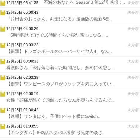
不滅のあなたへ Season3 第12話 感想：..
12月25日 05:41:35
未分類
12月25日 05:00:43
未分類
『片田舎のおっさん、剣聖になる』漫画版の最新8巻..
12月25日 04:00:29
未分類
「5時間寝ただけで16時間くらい寝た感じになる」..
12月25日 03:03:22
未分類
【衝撃】ドラゴンボールのスーパーサイヤ人4、なん..
12月25日 03:00:33
未分類
看護師さん「今は落ち着いた時間だし、多めに休憩し..
12月25日 02:03:38
未分類
【衝撃】ワンピースのゾロがウソップを気に入ってい..
12月25日 02:00:19
未分類
女性「頭痛が酷くて頭触ったらなんか膨らんでるんで..
12月25日 01:30:42
未分類
【速報】サンタぼく、子供のベット横にSwitch..
12月25日 01:03:55
未分類
【キングダム】862話ネタバレ考察 弓兄弟の淡さ..