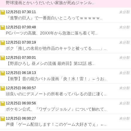
野球漫画とかいうだいたい家族が死ぬジャンル..
12月25日 07:30:11
未分類
『進撃の巨人』で一番面白いところってｗｗｗｗｗ..
12月25日 07:00:48
未分類
PCパーツの高騰、20XX年から急激に落ち着く可..
12月25日 07:00:19
未分類
ボク「推しの名前が他作品のキャラと被ってる……」..
12月25日 07:00:01
未分類
【野原ひろし 昼メシの流儀 最終回】第12話 感..
12月25日 06:18:13
未分類
【衝撃】昔の能力バトル漫画「炎！水！雷！」←うお..
12月25日 06:00:57
未分類
頭良いのにデスノートの所有者ってバレるの逆に凄く..
12月25日 06:00:56
未分類
ポケモン公式、『ワザップジョルノ』について触れて..
12月25日 06:00:27
未分類
声優「ゲーム配信します！このゲーム大好きでぇ」←..