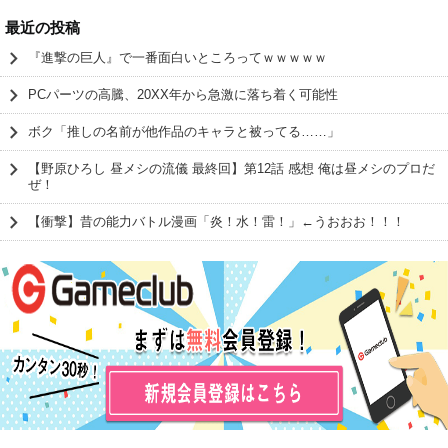
最近の投稿
『進撃の巨人』で一番面白いところってｗｗｗｗｗ
PCパーツの高騰、20XX年から急激に落ち着く可能性
ボク「推しの名前が他作品のキャラと被ってる……」
【野原ひろし 昼メシの流儀 最終回】第12話 感想 俺は昼メシのプロだ
ぜ！
【衝撃】昔の能力バトル漫画「炎！水！雷！」←うおおお！！！