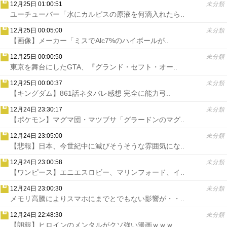
12月25日 01:00:51
未分類
ユーチューバー「水にカルピスの原液を何滴入れたら..
12月25日 00:05:00
未分類
【画像】メーカー「ミスでAlc7%のハイボールが..
12月25日 00:00:50
未分類
東京を舞台にしたGTA、『グランド・セフト・オー..
12月25日 00:00:37
未分類
【キングダム】861話ネタバレ感想 完全に能力弓..
12月24日 23:30:17
未分類
【ポケモン】マグマ団・マツブサ「グラードンのマグ..
12月24日 23:05:00
未分類
【悲報】日本、今世紀中に滅びそうそうな雰囲気にな..
12月24日 23:00:58
未分類
【ワンピース】エニエスロビー、マリンフォード、イ..
12月24日 23:00:30
未分類
メモリ高騰によりスマホにまでとでもない影響が・・..
12月24日 22:48:30
未分類
【朗報】ヒロインのメンタルがクソ強い漫画ｗｗｗ..