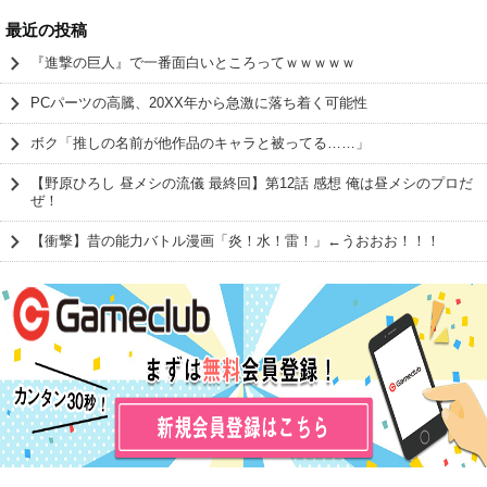
最近の投稿
『進撃の巨人』で一番面白いところってｗｗｗｗｗ
PCパーツの高騰、20XX年から急激に落ち着く可能性
ボク「推しの名前が他作品のキャラと被ってる……」
【野原ひろし 昼メシの流儀 最終回】第12話 感想 俺は昼メシのプロだ
ぜ！
【衝撃】昔の能力バトル漫画「炎！水！雷！」←うおおお！！！