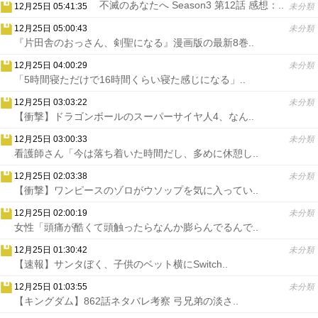
不滅のあなたへ Season3 第12話 感想：..
12月25日 05:41:35
未分類
12月25日 05:00:43
未分類
『片田舎のおっさん、剣聖になる』漫画版の最新8巻..
12月25日 04:00:29
未分類
「5時間寝ただけで16時間くらい寝た感じになる」..
12月25日 03:03:22
未分類
【衝撃】ドラゴンボールのスーパーサイヤ人4、なん..
12月25日 03:00:33
未分類
看護師さん「今は落ち着いた時間だし、多めに休憩し..
12月25日 02:03:38
未分類
【衝撃】ワンピースのゾロがウソップを気に入ってい..
12月25日 02:00:19
未分類
女性「頭痛が酷くて頭触ったらなんか膨らんでるんで..
12月25日 01:30:42
未分類
【速報】サンタぼく、子供のベット横にSwitch..
12月25日 01:03:55
未分類
【キングダム】862話ネタバレ考察 弓兄弟の淡さ..