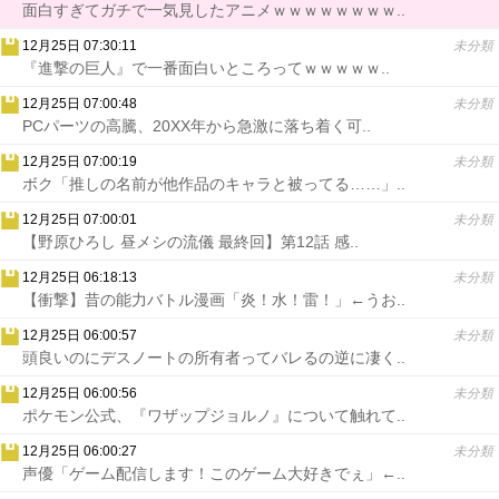
面白すぎてガチで一気見したアニメｗｗｗｗｗｗｗｗ..
12月25日 07:30:11
未分類
『進撃の巨人』で一番面白いところってｗｗｗｗｗ..
12月25日 07:00:48
未分類
PCパーツの高騰、20XX年から急激に落ち着く可..
12月25日 07:00:19
未分類
ボク「推しの名前が他作品のキャラと被ってる……」..
12月25日 07:00:01
未分類
【野原ひろし 昼メシの流儀 最終回】第12話 感..
12月25日 06:18:13
未分類
【衝撃】昔の能力バトル漫画「炎！水！雷！」←うお..
12月25日 06:00:57
未分類
頭良いのにデスノートの所有者ってバレるの逆に凄く..
12月25日 06:00:56
未分類
ポケモン公式、『ワザップジョルノ』について触れて..
12月25日 06:00:27
未分類
声優「ゲーム配信します！このゲーム大好きでぇ」←..