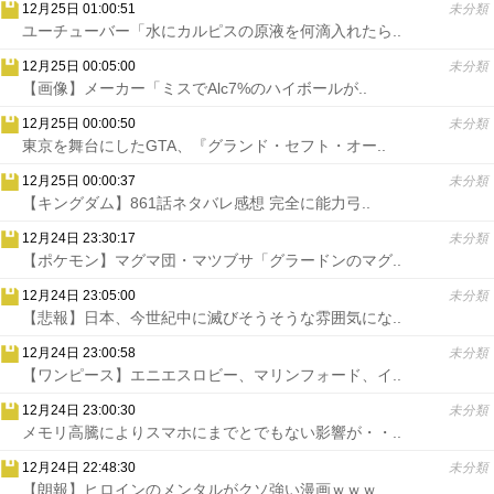
12月25日 01:00:51
未分類
ユーチューバー「水にカルピスの原液を何滴入れたら..
12月25日 00:05:00
未分類
【画像】メーカー「ミスでAlc7%のハイボールが..
12月25日 00:00:50
未分類
東京を舞台にしたGTA、『グランド・セフト・オー..
12月25日 00:00:37
未分類
【キングダム】861話ネタバレ感想 完全に能力弓..
12月24日 23:30:17
未分類
【ポケモン】マグマ団・マツブサ「グラードンのマグ..
12月24日 23:05:00
未分類
【悲報】日本、今世紀中に滅びそうそうな雰囲気にな..
12月24日 23:00:58
未分類
【ワンピース】エニエスロビー、マリンフォード、イ..
12月24日 23:00:30
未分類
メモリ高騰によりスマホにまでとでもない影響が・・..
12月24日 22:48:30
未分類
【朗報】ヒロインのメンタルがクソ強い漫画ｗｗｗ..