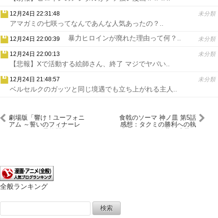
12月24日 22:31:48
未分類
アマガミの七咲ってなんであんな人気あったの？..
暴力ヒロインが廃れた理由って何？..
12月24日 22:00:39
未分類
12月24日 22:00:13
未分類
【悲報】Xで活動する絵師さん、終了 マジでヤバい..
12月24日 21:48:57
未分類
ベルセルクのガッツと同じ境遇でも立ち上がれる主人..
劇場版「響け！ユーフォニ
食戟のソーマ 神ノ皿 第5話
アム ～誓いのフィナーレ
感想：タクミの勝利への執
～」のBDが予約開始！2月
念！かつての敗北も成長の
26日に発売！
種！
全般ランキング
検
索: