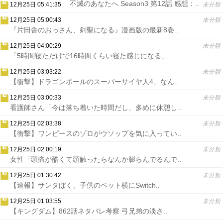
不滅のあなたへ Season3 第12話 感想：..
12月25日 05:41:35
未分類
12月25日 05:00:43
未分類
『片田舎のおっさん、剣聖になる』漫画版の最新8巻..
12月25日 04:00:29
未分類
「5時間寝ただけで16時間くらい寝た感じになる」..
12月25日 03:03:22
未分類
【衝撃】ドラゴンボールのスーパーサイヤ人4、なん..
12月25日 03:00:33
未分類
看護師さん「今は落ち着いた時間だし、多めに休憩し..
12月25日 02:03:38
未分類
【衝撃】ワンピースのゾロがウソップを気に入ってい..
12月25日 02:00:19
未分類
女性「頭痛が酷くて頭触ったらなんか膨らんでるんで..
12月25日 01:30:42
未分類
【速報】サンタぼく、子供のベット横にSwitch..
12月25日 01:03:55
未分類
【キングダム】862話ネタバレ考察 弓兄弟の淡さ..