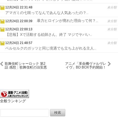
12月24日 22:31:48
未分類
アマガミの七咲ってなんであんな人気あったの？..
暴力ヒロインが廃れた理由って何？..
12月24日 22:00:39
未分類
12月24日 22:00:13
未分類
【悲報】Xで活動する絵師さん、終了 マジでヤバい..
12月24日 21:48:57
未分類
ベルセルクのガッツと同じ境遇でも立ち上がれる主人..
歌舞伎町シャーロック 第2
アニメ「革命機ヴァルヴレ
話 感想：歌舞伎町の治安悪
イヴ」BD BOX予約開始！
いから子供でも油断できな
2020年2月19日発売！！！
い！
全般ランキング
検
索: