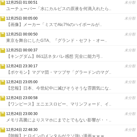
12月25日 01:00:51
未分類
ユーチューバー「水にカルピスの原液を何滴入れたら..
12月25日 00:05:00
未分類
【画像】メーカー「ミスでAlc7%のハイボールが..
12月25日 00:00:50
未分類
東京を舞台にしたGTA、『グランド・セフト・オー..
12月25日 00:00:37
未分類
【キングダム】861話ネタバレ感想 完全に能力弓..
12月24日 23:30:17
未分類
【ポケモン】マグマ団・マツブサ「グラードンのマグ..
12月24日 23:05:00
未分類
【悲報】日本、今世紀中に滅びそうそうな雰囲気にな..
12月24日 23:00:58
未分類
【ワンピース】エニエスロビー、マリンフォード、イ..
12月24日 23:00:30
未分類
メモリ高騰によりスマホにまでとでもない影響が・・..
12月24日 22:48:30
未分類
【朗報】ヒロインのメンタルがクソ強い漫画ｗｗｗ..