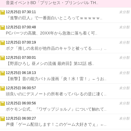
音楽イベントBD「プリンセス・プリンシパル TH..
12月25日 07:30:11
未分類
『進撃の巨人』で一番面白いところってｗｗｗｗｗ..
12月25日 07:00:48
未分類
PCパーツの高騰、20XX年から急激に落ち着く可..
12月25日 07:00:19
未分類
ボク「推しの名前が他作品のキャラと被ってる……」..
12月25日 07:00:01
未分類
【野原ひろし 昼メシの流儀 最終回】第12話 感..
12月25日 06:18:13
未分類
【衝撃】昔の能力バトル漫画「炎！水！雷！」←うお..
12月25日 06:00:57
未分類
頭良いのにデスノートの所有者ってバレるの逆に凄く..
12月25日 06:00:56
未分類
ポケモン公式、『ワザップジョルノ』について触れて..
12月25日 06:00:27
未分類
声優「ゲーム配信します！このゲーム大好きでぇ」←..