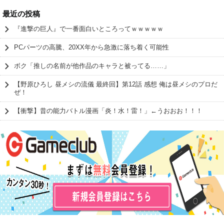
最近の投稿
『進撃の巨人』で一番面白いところってｗｗｗｗｗ
PCパーツの高騰、20XX年から急激に落ち着く可能性
ボク「推しの名前が他作品のキャラと被ってる……」
【野原ひろし 昼メシの流儀 最終回】第12話 感想 俺は昼メシのプロだ
ぜ！
【衝撃】昔の能力バトル漫画「炎！水！雷！」←うおおお！！！