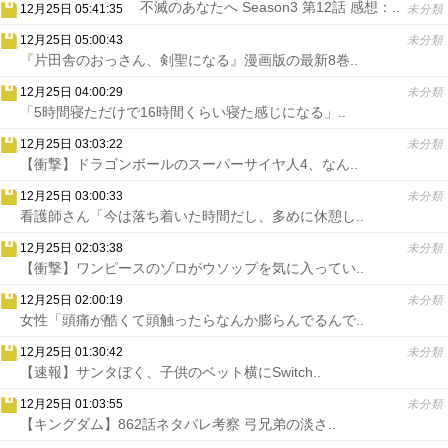
不滅のあなたへ Season3 第12話 感想：..
12月25日 05:41:35
未分類
12月25日 05:00:43
未分類
『片田舎のおっさん、剣聖になる』漫画版の最新8巻..
12月25日 04:00:29
未分類
「5時間寝ただけで16時間くらい寝た感じになる」..
12月25日 03:03:22
未分類
【衝撃】ドラゴンボールのスーパーサイヤ人4、なん..
12月25日 03:00:33
未分類
看護師さん「今は落ち着いた時間だし、多めに休憩し..
12月25日 02:03:38
未分類
【衝撃】ワンピースのゾロがウソップを気に入ってい..
12月25日 02:00:19
未分類
女性「頭痛が酷くて頭触ったらなんか膨らんでるんで..
12月25日 01:30:42
未分類
【速報】サンタぼく、子供のベット横にSwitch..
12月25日 01:03:55
未分類
【キングダム】862話ネタバレ考察 弓兄弟の淡さ..