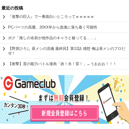
最近の投稿
『進撃の巨人』で一番面白いところってｗｗｗｗｗ
PCパーツの高騰、20XX年から急激に落ち着く可能性
ボク「推しの名前が他作品のキャラと被ってる……」
【野原ひろし 昼メシの流儀 最終回】第12話 感想 俺は昼メシのプロだ
ぜ！
【衝撃】昔の能力バトル漫画「炎！水！雷！」←うおおお！！！