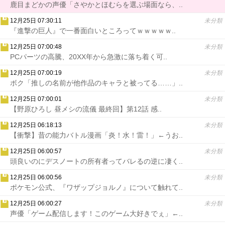
鹿目まどかの声優「さやかとほむらを選ぶ場面なら、..
12月25日 07:30:11
未分類
『進撃の巨人』で一番面白いところってｗｗｗｗｗ..
12月25日 07:00:48
未分類
PCパーツの高騰、20XX年から急激に落ち着く可..
12月25日 07:00:19
未分類
ボク「推しの名前が他作品のキャラと被ってる……」..
12月25日 07:00:01
未分類
【野原ひろし 昼メシの流儀 最終回】第12話 感..
12月25日 06:18:13
未分類
【衝撃】昔の能力バトル漫画「炎！水！雷！」←うお..
12月25日 06:00:57
未分類
頭良いのにデスノートの所有者ってバレるの逆に凄く..
12月25日 06:00:56
未分類
ポケモン公式、『ワザップジョルノ』について触れて..
12月25日 06:00:27
未分類
声優「ゲーム配信します！このゲーム大好きでぇ」←..