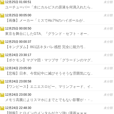
12月25日 01:00:51
未分類
ユーチューバー「水にカルピスの原液を何滴入れたら..
12月25日 00:05:00
未分類
【画像】メーカー「ミスでAlc7%のハイボールが..
12月25日 00:00:50
未分類
東京を舞台にしたGTA、『グランド・セフト・オー..
12月25日 00:00:37
未分類
【キングダム】861話ネタバレ感想 完全に能力弓..
12月24日 23:30:17
未分類
【ポケモン】マグマ団・マツブサ「グラードンのマグ..
12月24日 23:05:00
未分類
【悲報】日本、今世紀中に滅びそうそうな雰囲気にな..
12月24日 23:00:58
未分類
【ワンピース】エニエスロビー、マリンフォード、イ..
12月24日 23:00:30
未分類
メモリ高騰によりスマホにまでとでもない影響が・・..
12月24日 22:48:30
未分類
【朗報】ヒロインのメンタルがクソ強い漫画ｗｗｗ..