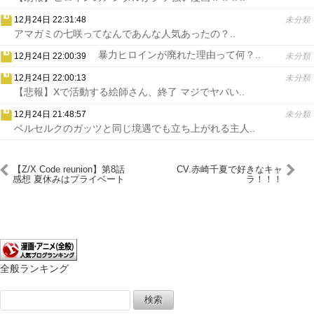
12月24日 22:31:48
未分類
アマガミの七咲ってなんであんな人気あったの？..
暴力ヒロインが廃れた理由って何？..
12月24日 22:00:39
未分類
12月24日 22:00:13
未分類
【悲報】Xで活動する絵師さん、終了 マジでヤバい..
12月24日 21:48:57
未分類
ベルセルクのガッツと同じ境遇でも立ち上がれる主人..
【Z/X Code reunion】第8話
CV.赤崎千夏で好きなキャ
感想 夏休みはプライベート
ラ！！！
ビーチに
全般ランキング
検
索: