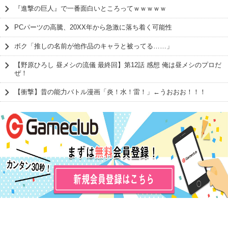
『進撃の巨人』で一番面白いところってｗｗｗｗｗ
PCパーツの高騰、20XX年から急激に落ち着く可能性
ボク「推しの名前が他作品のキャラと被ってる……」
【野原ひろし 昼メシの流儀 最終回】第12話 感想 俺は昼メシのプロだ
ぜ！
【衝撃】昔の能力バトル漫画「炎！水！雷！」←うおおお！！！