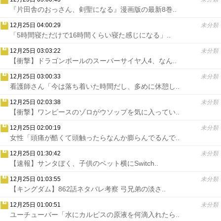
『片田舎のおっさん、剣聖になる』漫画版の最新8巻..
12月25日 04:00:29
未分類
「5時間寝ただけで16時間くらい寝た感じになる」..
12月25日 03:03:22
未分類
【衝撃】ドラゴンボールのスーパーサイヤ人4、なん..
12月25日 03:00:33
未分類
看護師さん「今は落ち着いた時間だし、多めに休憩し..
12月25日 02:03:38
未分類
【衝撃】ワンピースのゾロがウソップを気に入ってい..
12月25日 02:00:19
未分類
女性「頭痛が酷くて頭触ったらなんか膨らんでるんで..
12月25日 01:30:42
未分類
【速報】サンタぼく、子供のベット横にSwitch..
12月25日 01:03:55
未分類
【キングダム】862話ネタバレ考察 弓兄弟の淡さ..
12月25日 01:00:51
未分類
ユーチューバー「水にカルピスの原液を何滴入れたら..