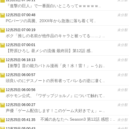
12月25日 07:30:11
未分類
『進撃の巨人』で一番面白いところってｗｗｗｗｗ..
12月25日 07:00:48
未分類
PCパーツの高騰、20XX年から急激に落ち着く可..
12月25日 07:00:19
未分類
ボク「推しの名前が他作品のキャラと被ってる……」..
12月25日 07:00:01
未分類
【野原ひろし 昼メシの流儀 最終回】第12話 感..
12月25日 06:18:13
未分類
【衝撃】昔の能力バトル漫画「炎！水！雷！」←うお..
12月25日 06:00:57
未分類
頭良いのにデスノートの所有者ってバレるの逆に凄く..
12月25日 06:00:56
未分類
ポケモン公式、『ワザップジョルノ』について触れて..
12月25日 06:00:27
未分類
声優「ゲーム配信します！このゲーム大好きでぇ」←..
不滅のあなたへ Season3 第12話 感想：..
12月25日 05:41:35
未分類
12月25日 05:00:43
未分類