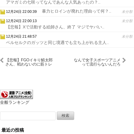
アマガミの七咲ってなんであんな人気あったの？..
暴力ヒロインが廃れた理由って何？..
12月24日 22:00:39
未分類
12月24日 22:00:13
未分類
【悲報】Xで活動する絵師さん、終了 マジでヤバい..
12月24日 21:48:57
未分類
ベルセルクのガッツと同じ境遇でも立ち上がれる主人..
【悲報】FGOイキり鯖太郎
なんで女子スポーツアニメ
さん、戦わないのに筋トレ
って流行らないんだろ
ｗｗｗｗｗｗｗ
う？？？？？
全般ランキング
検
索:
最近の投稿