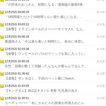
『片田舎のおっさん、剣聖になる』漫画版の最新8巻..
12月25日 04:00:29
未分類
「5時間寝ただけで16時間くらい寝た感じになる」..
12月25日 03:03:22
未分類
【衝撃】ドラゴンボールのスーパーサイヤ人4、なん..
12月25日 03:00:33
未分類
看護師さん「今は落ち着いた時間だし、多めに休憩し..
12月25日 02:03:38
未分類
【衝撃】ワンピースのゾロがウソップを気に入ってい..
12月25日 02:00:19
未分類
女性「頭痛が酷くて頭触ったらなんか膨らんでるんで..
12月25日 01:30:42
未分類
【速報】サンタぼく、子供のベット横にSwitch..
12月25日 01:03:55
未分類
【キングダム】862話ネタバレ考察 弓兄弟の淡さ..
12月25日 01:00:51
未分類
ユーチューバー「水にカルピスの原液を何滴入れたら..