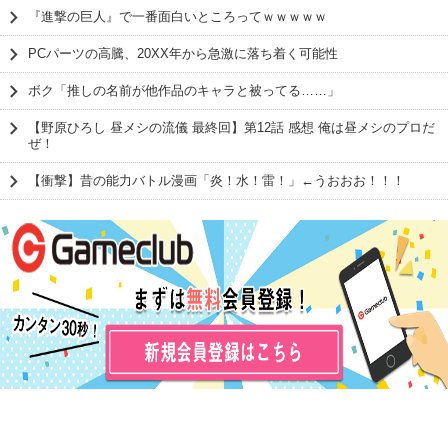
『進撃の巨人』で一番面白いところってｗｗｗｗｗ
PCパーツの高騰、20XX年から急激に落ち着く可能性
ボク「推しの名前が他作品のキャラと被ってる……」
【野原ひろし 昼メシの流儀 最終回】第12話 感想 俺は昼メシのプロだ
ぜ！
【衝撃】昔の能力バトル漫画「炎！水！雷！」←うおおお！！！