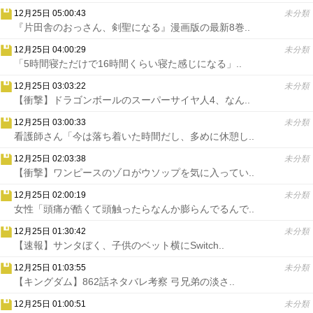
12月25日 05:00:43
未分類
『片田舎のおっさん、剣聖になる』漫画版の最新8巻..
12月25日 04:00:29
未分類
「5時間寝ただけで16時間くらい寝た感じになる」..
12月25日 03:03:22
未分類
【衝撃】ドラゴンボールのスーパーサイヤ人4、なん..
12月25日 03:00:33
未分類
看護師さん「今は落ち着いた時間だし、多めに休憩し..
12月25日 02:03:38
未分類
【衝撃】ワンピースのゾロがウソップを気に入ってい..
12月25日 02:00:19
未分類
女性「頭痛が酷くて頭触ったらなんか膨らんでるんで..
12月25日 01:30:42
未分類
【速報】サンタぼく、子供のベット横にSwitch..
12月25日 01:03:55
未分類
【キングダム】862話ネタバレ考察 弓兄弟の淡さ..
12月25日 01:00:51
未分類