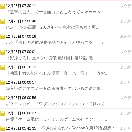
12月25日 07:30:11
未分類
『進撃の巨人』で一番面白いところってｗｗｗｗｗ..
12月25日 07:00:48
未分類
PCパーツの高騰、20XX年から急激に落ち着く可..
12月25日 07:00:19
未分類
ボク「推しの名前が他作品のキャラと被ってる……」..
12月25日 07:00:01
未分類
【野原ひろし 昼メシの流儀 最終回】第12話 感..
12月25日 06:18:13
未分類
【衝撃】昔の能力バトル漫画「炎！水！雷！」←うお..
12月25日 06:00:57
未分類
頭良いのにデスノートの所有者ってバレるの逆に凄く..
12月25日 06:00:56
未分類
ポケモン公式、『ワザップジョルノ』について触れて..
12月25日 06:00:27
未分類
声優「ゲーム配信します！このゲーム大好きでぇ」←..
不滅のあなたへ Season3 第12話 感想：..
12月25日 05:41:35
未分類