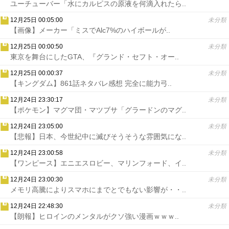
ユーチューバー「水にカルピスの原液を何滴入れたら..
12月25日 00:05:00
未分類
【画像】メーカー「ミスでAlc7%のハイボールが..
12月25日 00:00:50
未分類
東京を舞台にしたGTA、『グランド・セフト・オー..
12月25日 00:00:37
未分類
【キングダム】861話ネタバレ感想 完全に能力弓..
12月24日 23:30:17
未分類
【ポケモン】マグマ団・マツブサ「グラードンのマグ..
12月24日 23:05:00
未分類
【悲報】日本、今世紀中に滅びそうそうな雰囲気にな..
12月24日 23:00:58
未分類
【ワンピース】エニエスロビー、マリンフォード、イ..
12月24日 23:00:30
未分類
メモリ高騰によりスマホにまでとでもない影響が・・..
12月24日 22:48:30
未分類
【朗報】ヒロインのメンタルがクソ強い漫画ｗｗｗ..