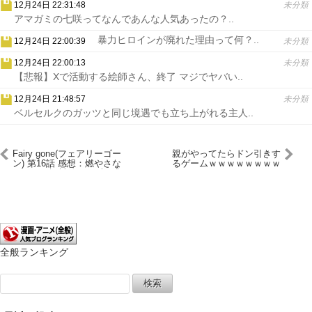
12月24日 22:31:48
未分類
アマガミの七咲ってなんであんな人気あったの？..
暴力ヒロインが廃れた理由って何？..
12月24日 22:00:39
未分類
12月24日 22:00:13
未分類
【悲報】Xで活動する絵師さん、終了 マジでヤバい..
12月24日 21:48:57
未分類
ベルセルクのガッツと同じ境遇でも立ち上がれる主人..
Fairy gone(フェアリーゴー
親がやってたらドン引きす
ン) 第16話 感想：燃やさな
るゲームｗｗｗｗｗｗｗｗ
かったら橋封鎖されずに逃
ｗｗｗ
げれたのに！
全般ランキング
検
索: