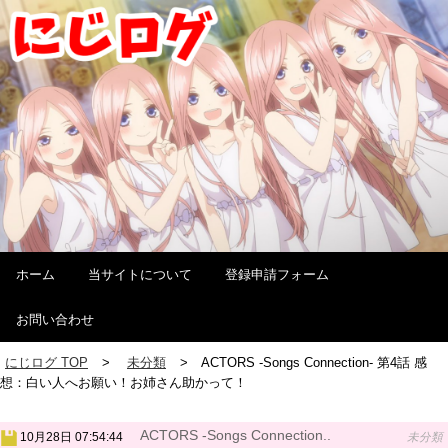
ホーム
当サイトについて
登録申請フォーム
お問い合わせ
にじログ TOP
未分類
ACTORS -Songs Connection- 第4話 感
想：白い人へお願い！お姉さん助かって！
ACTORS -Songs Connection..
10月28日 07:54:44
未分類