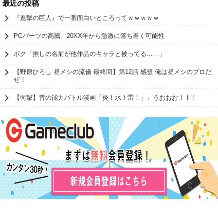
最近の投稿
『進撃の巨人』で一番面白いところってｗｗｗｗｗ
PCパーツの高騰、20XX年から急激に落ち着く可能性
ボク「推しの名前が他作品のキャラと被ってる……」
【野原ひろし 昼メシの流儀 最終回】第12話 感想 俺は昼メシのプロだ
ぜ！
【衝撃】昔の能力バトル漫画「炎！水！雷！」←うおおお！！！