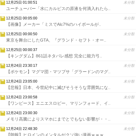
12月25日 01:00:51
未分類
ユーチューバー「水にカルピスの原液を何滴入れたら..
12月25日 00:05:00
未分類
【画像】メーカー「ミスでAlc7%のハイボールが..
12月25日 00:00:50
未分類
東京を舞台にしたGTA、『グランド・セフト・オー..
12月25日 00:00:37
未分類
【キングダム】861話ネタバレ感想 完全に能力弓..
12月24日 23:30:17
未分類
【ポケモン】マグマ団・マツブサ「グラードンのマグ..
12月24日 23:05:00
未分類
【悲報】日本、今世紀中に滅びそうそうな雰囲気にな..
12月24日 23:00:58
未分類
【ワンピース】エニエスロビー、マリンフォード、イ..
12月24日 23:00:30
未分類
メモリ高騰によりスマホにまでとでもない影響が・・..
12月24日 22:48:30
未分類
【朗報】ヒロインのメンタルがクソ強い漫画ｗｗｗ..