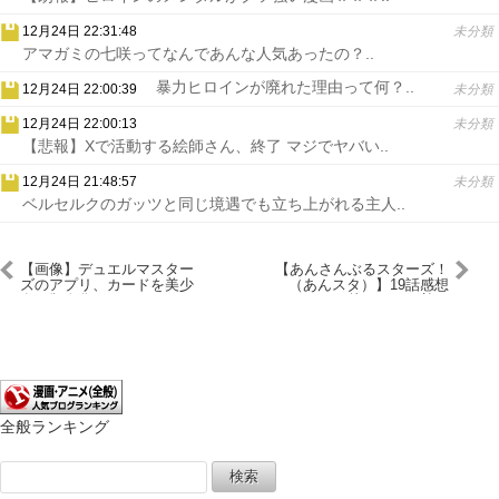
12月24日 22:31:48
未分類
アマガミの七咲ってなんであんな人気あったの？..
暴力ヒロインが廃れた理由って何？..
12月24日 22:00:39
未分類
12月24日 22:00:13
未分類
【悲報】Xで活動する絵師さん、終了 マジでヤバい..
12月24日 21:48:57
未分類
ベルセルクのガッツと同じ境遇でも立ち上がれる主人..
【画像】デュエルマスター
【あんさんぶるスターズ！
ズのアプリ、カードを美少
（あんスタ）】19話感想
女に擬人化しまくるｗｗｗ
幼なじみは尊い
ｗｗ
全般ランキング
検
索: