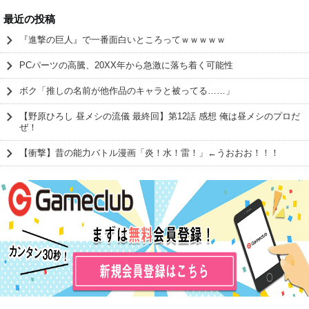
最近の投稿
『進撃の巨人』で一番面白いところってｗｗｗｗｗ
PCパーツの高騰、20XX年から急激に落ち着く可能性
ボク「推しの名前が他作品のキャラと被ってる……」
【野原ひろし 昼メシの流儀 最終回】第12話 感想 俺は昼メシのプロだ
ぜ！
【衝撃】昔の能力バトル漫画「炎！水！雷！」←うおおお！！！