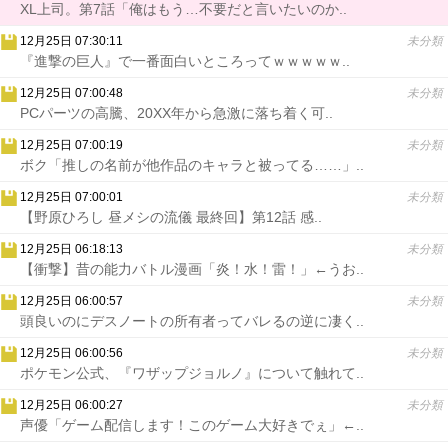
XL上司。第7話「俺はもう…不要だと言いたいのか..
12月25日 07:30:11
未分類
『進撃の巨人』で一番面白いところってｗｗｗｗｗ..
12月25日 07:00:48
未分類
PCパーツの高騰、20XX年から急激に落ち着く可..
12月25日 07:00:19
未分類
ボク「推しの名前が他作品のキャラと被ってる……」..
12月25日 07:00:01
未分類
【野原ひろし 昼メシの流儀 最終回】第12話 感..
12月25日 06:18:13
未分類
【衝撃】昔の能力バトル漫画「炎！水！雷！」←うお..
12月25日 06:00:57
未分類
頭良いのにデスノートの所有者ってバレるの逆に凄く..
12月25日 06:00:56
未分類
ポケモン公式、『ワザップジョルノ』について触れて..
12月25日 06:00:27
未分類
声優「ゲーム配信します！このゲーム大好きでぇ」←..