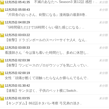
不滅のあなたへ Season3 第12話 感想：..
12月25日 05:41:35
未分類
12月25日 05:00:43
未分類
『片田舎のおっさん、剣聖になる』漫画版の最新8巻..
12月25日 04:00:29
未分類
「5時間寝ただけで16時間くらい寝た感じになる」..
12月25日 03:03:22
未分類
【衝撃】ドラゴンボールのスーパーサイヤ人4、なん..
12月25日 03:00:33
未分類
看護師さん「今は落ち着いた時間だし、多めに休憩し..
12月25日 02:03:38
未分類
【衝撃】ワンピースのゾロがウソップを気に入ってい..
12月25日 02:00:19
未分類
女性「頭痛が酷くて頭触ったらなんか膨らんでるんで..
12月25日 01:30:42
未分類
【速報】サンタぼく、子供のベット横にSwitch..
12月25日 01:03:55
未分類
【キングダム】862話ネタバレ考察 弓兄弟の淡さ..